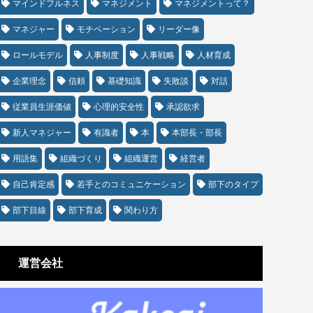
マインドフルネス
マネジメント
マネジメントって？
マネジャー
モチベーション
リーダー像
ロールモデル
人事制度
人事戦略
人材育成
企業理念
信頼
基礎知識
失敗談
対話
従業員生涯価値
心理的安全性
承認欲求
新人マネジャー
有識者
本
本部長・部長
用語集
組織づくり
組織運営
経営者
自己肯定感
若手とのコミュニケーション
部下のタイプ
部下目線
部下育成
関わり方
運営会社