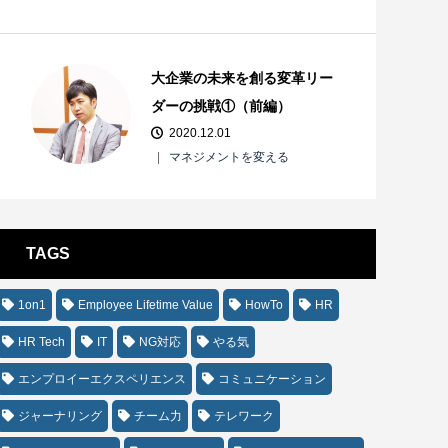
大企業の未来を創る変革リー
ダーの挑戦①（前編）
2020.12.01
マネジメントを変える
TAGS
1on1
Employee Lifetime Value
HowTo
HR
HR Tech
IT
NG対応
やる気
エンプロイーエクスペリエンス
コミュニケーション
ジャーナリング
チーム力
テレワーク