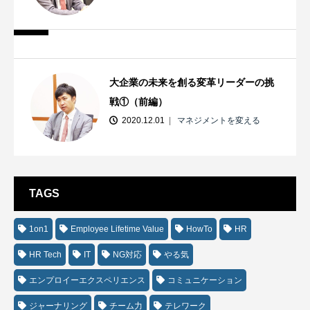
大企業の未来を創る変革リーダーの挑
戦①（前編）
2020.12.01
マネジメントを変える
TAGS
1on1
Employee Lifetime Value
HowTo
HR
HR Tech
IT
NG対応
やる気
エンプロイーエクスペリエンス
コミュニケーション
ジャーナリング
チーム力
テレワーク