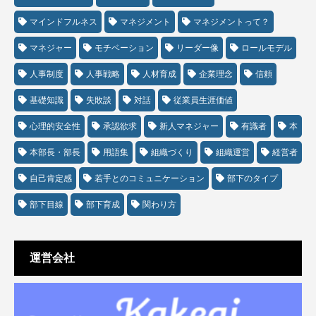
マインドフルネス
マネジメント
マネジメントって？
マネジャー
モチベーション
リーダー像
ロールモデル
人事制度
人事戦略
人材育成
企業理念
信頼
基礎知識
失敗談
対話
従業員生涯価値
心理的安全性
承認欲求
新人マネジャー
有識者
本
本部長・部長
用語集
組織づくり
組織運営
経営者
自己肯定感
若手とのコミュニケーション
部下のタイプ
部下目線
部下育成
関わり方
運営会社