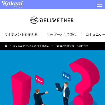
マネジメントを変える
リーダーとして臨む
コミュニケー
コミュニケーションの 質を高める
「1on1の初期症状」への処方箋