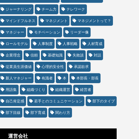
ジャーナリング
チーム力
テレワーク
マインドフルネス
マネジメント
マネジメントって？
マネジャー
モチベーション
リーダー像
ロールモデル
人事制度
人事戦略
人材育成
企業理念
信頼
基礎知識
失敗談
対話
従業員生涯価値
心理的安全性
承認欲求
新人マネジャー
有識者
本
本部長・部長
用語集
組織づくり
組織運営
経営者
自己肯定感
若手とのコミュニケーション
部下のタイプ
部下目線
部下育成
関わり方
運営会社