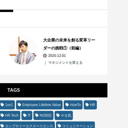
大企業の未来を創る変革リー
ダーの挑戦①（前編）
2020.12.01
マネジメントを変える
TAGS
1on1
Employee Lifetime Value
HowTo
HR
HR Tech
IT
NG対応
やる気
エンプロイーエクスペリエンス
コミュニケーション