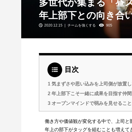
多世代が集まる「昼
年上部下との向き合
2020.12.15
チームを強くする
905
目次
1
気まずさや思い込みを上司側が放置し
2
年上部下こそ一緒に成果を目指す仲間
3
オープンマインドで弱みを見せること
働き方や価値観が変化する中で、上司と
年上の部下がタッグを組むことも増えて