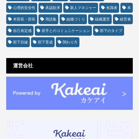
心理的安全性
承認欲求
新人マネジャー
有識者
本
本部長・部長
用語集
組織づくり
組織運営
経営者
自己肯定感
若手とのコミュニケーション
部下のタイプ
部下目線
部下育成
関わり方
運営会社