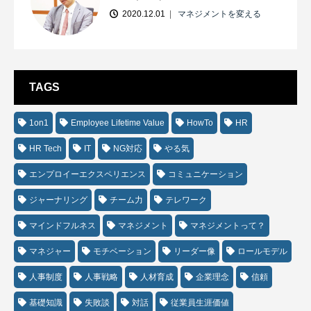
2020.12.01
マネジメントを変える
TAGS
1on1
Employee Lifetime Value
HowTo
HR
HR Tech
IT
NG対応
やる気
エンプロイーエクスペリエンス
コミュニケーション
ジャーナリング
チーム力
テレワーク
マインドフルネス
マネジメント
マネジメントって？
マネジャー
モチベーション
リーダー像
ロールモデル
人事制度
人事戦略
人材育成
企業理念
信頼
基礎知識
失敗談
対話
従業員生涯価値