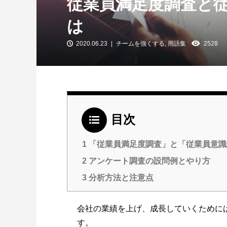
従業員満足度調査と
は
2020.06.23
チームを強くする
,
用語集
2528
目次
1
「従業員満足度調査」と「従業員意識
2
アンケート調査の設問例とやり方
3
分析方法と注意点
会社の業績を上げ、成長していくために
す。