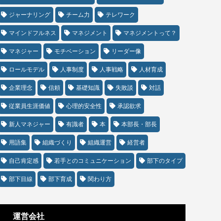
ジャーナリング
チーム力
テレワーク
マインドフルネス
マネジメント
マネジメントって？
マネジャー
モチベーション
リーダー像
ロールモデル
人事制度
人事戦略
人材育成
企業理念
信頼
基礎知識
失敗談
対話
従業員生涯価値
心理的安全性
承認欲求
新人マネジャー
有識者
本
本部長・部長
用語集
組織づくり
組織運営
経営者
自己肯定感
若手とのコミュニケーション
部下のタイプ
部下目線
部下育成
関わり方
運営会社