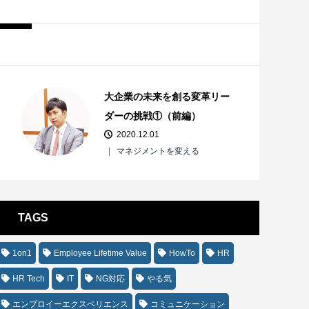
大企業の未来を創る変革リー
ダーの挑戦①（前編）
2020.12.01
マネジメントを変える
TAGS
1on1
Employee Lifetime Value
HowTo
HR
HR Tech
IT
NG対応
やる気
エンプロイーエクスペリエンス
コミュニケーション