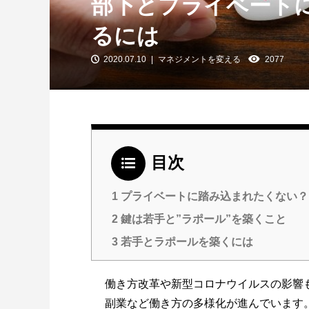
部下とプライベート
るには
2020.07.10
マネジメントを変える
2077
目次
1
プライベートに踏み込まれたくない？
2
鍵は若手と”ラポール”を築くこと
3
若手とラポールを築くには
働き方改革や新型コロナウイルスの影響
副業など働き方の多様化が進んでいます