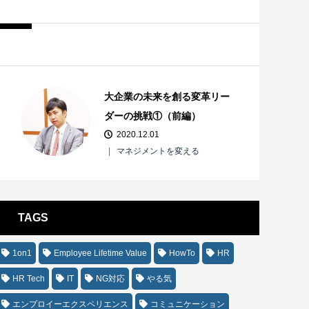
大企業の未来を創る変革リー
ダーの挑戦①（前編）
2020.12.01
マネジメントを変える
TAGS
1on1
Employee Lifetime Value
HowTo
HR
HR Tech
IT
NG対応
やる気
エンプロイーエクスペリエンス
コミュニケーション