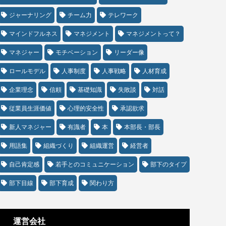
ジャーナリング
チーム力
テレワーク
マインドフルネス
マネジメント
マネジメントって？
マネジャー
モチベーション
リーダー像
ロールモデル
人事制度
人事戦略
人材育成
企業理念
信頼
基礎知識
失敗談
対話
従業員生涯価値
心理的安全性
承認欲求
新人マネジャー
有識者
本
本部長・部長
用語集
組織づくり
組織運営
経営者
自己肯定感
若手とのコミュニケーション
部下のタイプ
部下目線
部下育成
関わり方
運営会社