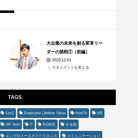
大企業の未来を創る変革リー
ダーの挑戦①（前編）
2020.12.01
マネジメントを変える
TAGS
1on1
Employee Lifetime Value
HowTo
HR
HR Tech
IT
NG対応
やる気
エンプロイーエクスペリエンス
コミュニケーション