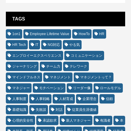
TAGS
1on1
Employee Lifetime Value
HowTo
HR
HR Tech
IT
NG対応
やる気
エンプロイーエクスペリエンス
コミュニケーション
ジャーナリング
チーム力
テレワーク
マインドフルネス
マネジメント
マネジメントって？
マネジャー
モチベーション
リーダー像
ロールモデル
人事制度
人事戦略
人材育成
企業理念
信頼
基礎知識
失敗談
対話
従業員生涯価値
心理的安全性
承認欲求
新人マネジャー
有識者
本