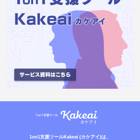
1on1支援ツールKakeai (カケアイ)は、