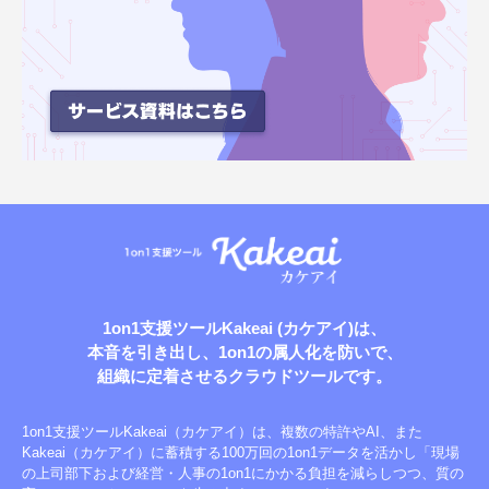
1on1支援ツールKakeai (カケアイ)は、
本音を引き出し、1on1の属人化を防いで、
組織に定着させる
クラウドツールです。
1on1支援ツールKakeai（カケアイ）は、複数の特許やAI、また
Kakeai（カケアイ）に蓄積する100万回の1on1データを活かし「現場
の上司部下および経営・人事の1on1にかかる負担を減らしつつ、質の