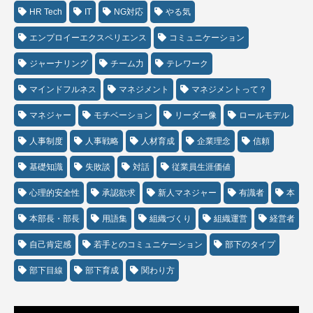
HR Tech
IT
NG対応
やる気
エンプロイーエクスペリエンス
コミュニケーション
ジャーナリング
チーム力
テレワーク
マインドフルネス
マネジメント
マネジメントって？
マネジャー
モチベーション
リーダー像
ロールモデル
人事制度
人事戦略
人材育成
企業理念
信頼
基礎知識
失敗談
対話
従業員生涯価値
心理的安全性
承認欲求
新人マネジャー
有識者
本
本部長・部長
用語集
組織づくり
組織運営
経営者
自己肯定感
若手とのコミュニケーション
部下のタイプ
部下目線
部下育成
関わり方