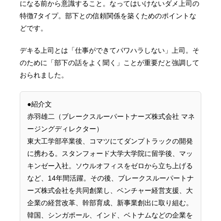
になる前から意識すること。なってはいけないダメ上司の
特徴7タイプ。部下との信頼関係を築くためのポイントな
どです。
デキる上司とは「仕事ができてパワハラしない」上司。そ
のために「部下の話をよく聞く」ことが重要だと強調して
おられました。
●紹介文
赤羽雄二（ブレークスルーパートナーズ株式会社 マネ
ージングディレクター）
東大工学部卒業後、コマツにてダンプトラックの開発
に携わる。スタンフォード大学大学院に留学後、マッ
キンゼー入社。ソウルオフィスをゼロから立ち上げる
など、14年間活躍。その後、ブレークスルーパートナ
ーズ株式会社を共同創業し、ベンチャー経営支援、大
企業の経営改革、幹部育成、新事業創出に取り組む。
韓国、シンガポール、インド、ベトナムなどの企業を