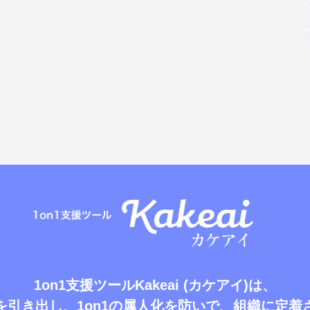
1on1支援ツールKakeai (カケアイ)は、
を引き出し、1on1の属人化を防いで、
組織に定着