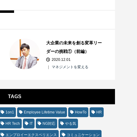
大企業の未来を創る変革リー
ダーの挑戦①（前編）
2020.12.01
マネジメントを変える
TAGS
1on1
Employee Lifetime Value
HowTo
HR
HR Tech
IT
NG対応
やる気
エンプロイーエクスペリエンス
コミュニケーション