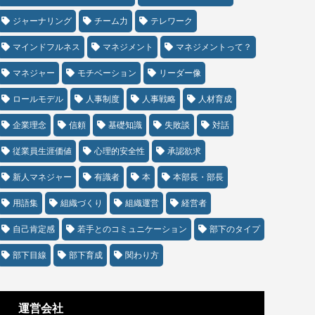
ジャーナリング
チーム力
テレワーク
マインドフルネス
マネジメント
マネジメントって？
マネジャー
モチベーション
リーダー像
ロールモデル
人事制度
人事戦略
人材育成
企業理念
信頼
基礎知識
失敗談
対話
従業員生涯価値
心理的安全性
承認欲求
新人マネジャー
有識者
本
本部長・部長
用語集
組織づくり
組織運営
経営者
自己肯定感
若手とのコミュニケーション
部下のタイプ
部下目線
部下育成
関わり方
運営会社