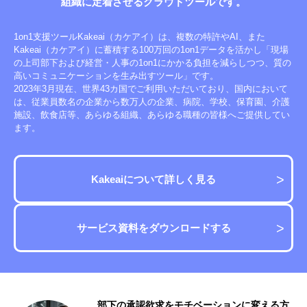
組織に定着させる
クラウドツールです。
1on1支援ツールKakeai（カケアイ）は、複数の特許やAI、また
Kakeai（カケアイ）に蓄積する100万回の1on1データを活かし「現場
の上司部下および経営・人事の1on1にかかる負担を減らしつつ、質の
高いコミュニケーションを生み出すツール」です。
2023年3月現在、世界43カ国でご利用いただいており、国内において
は、従業員数名の企業から数万人の企業、病院、学校、保育園、介護
施設、飲食店等、あらゆる組織、あらゆる職種の皆様へご提供してい
ます。
Kakeaiについて詳しく見る
サービス資料をダウンロードする
い
部下の承認欲求をモチベーションに変える方