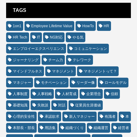
TAGS
1on1
Employee Lifetime Value
HowTo
HR
HR Tech
IT
NG対応
やる気
エンプロイーエクスペリエンス
コミュニケーション
ジャーナリング
チーム力
テレワーク
マインドフルネス
マネジメント
マネジメントって？
マネジャー
モチベーション
リーダー像
ロールモデル
人事制度
人事戦略
人材育成
企業理念
信頼
基礎知識
失敗談
対話
従業員生涯価値
心理的安全性
承認欲求
新人マネジャー
有識者
本
本部長・部長
用語集
組織づくり
組織運営
経営者