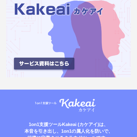
1on1支援ツールKakeai (カケアイ)は、
本音を引き出し、1on1の属人化を防いで、