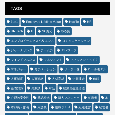
TAGS
1on1
Employee Lifetime Value
HowTo
HR
HR Tech
IT
NG対応
やる気
エンプロイーエクスペリエンス
コミュニケーション
ジャーナリング
チーム力
テレワーク
マインドフルネス
マネジメント
マネジメントって？
マネジャー
モチベーション
リーダー像
ロールモデル
人事制度
人事戦略
人材育成
企業理念
信頼
基礎知識
失敗談
対話
従業員生涯価値
心理的安全性
承認欲求
新人マネジャー
有識者
本
本部長・部長
用語集
組織づくり
組織運営
経営者