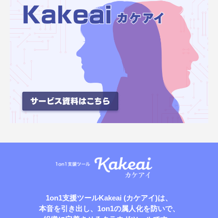
1on1支援ツールKakeai (カケアイ)は、
本音を引き出し、1on1の属人化を防いで、