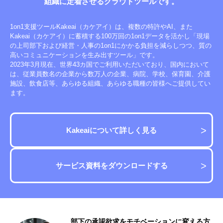
組織に定着させる
クラウドツールです。
1on1支援ツールKakeai（カケアイ）は、複数の特許やAI、また
Kakeai（カケアイ）に蓄積する100万回の1on1データを活かし「現場
の上司部下および経営・人事の1on1にかかる負担を減らしつつ、質の
高いコミュニケーションを生み出すツール」です。
2023年3月現在、世界43カ国でご利用いただいており、国内において
は、従業員数名の企業から数万人の企業、病院、学校、保育園、介護
施設、飲食店等、あらゆる組織、あらゆる職種の皆様へご提供してい
ます。
Kakeaiについて詳しく見る
サービス資料をダウンロードする
い
部下の承認欲求をモチベーションに変える方