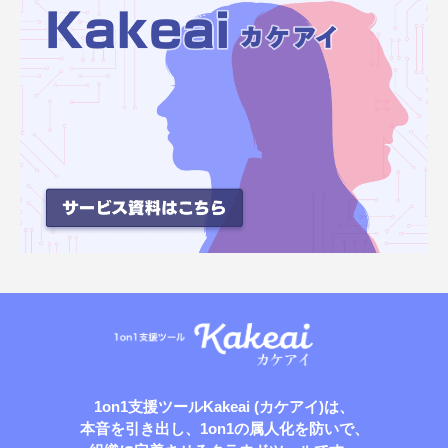
1on1支援ツールKakeai (カケアイ)は、
本音を引き出し、1on1の属人化を防いで、