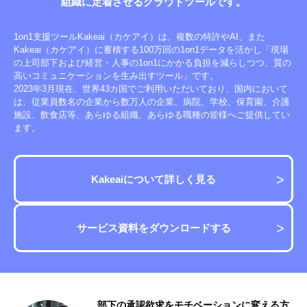
組織に定着させる
クラウドツールです。
1on1支援ツールKakeai（カケアイ）は、複数の特許やAI、また
Kakeai（カケアイ）に蓄積する100万回の1on1データを活かし「現場
の上司部下および経営・人事の1on1にかかる負担を減らしつつ、質の
高いコミュニケーションを生み出すツール」です。
2023年3月現在、世界43カ国でご利用いただいており、国内において
は、従業員数名の企業から数万人の企業、病院、学校、保育園、介護
施設、飲食店等、あらゆる組織、あらゆる職種の皆様へご提供してい
ます。
Kakeaiについて詳しく見る
サービス資料をダウンロードする
い
部下の承認欲求をモチベーションに変える方