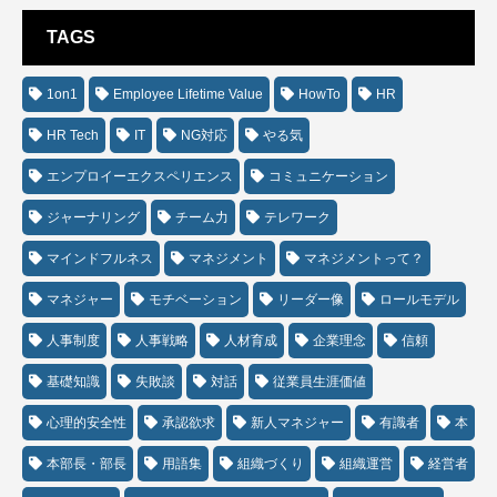
TAGS
1on1
Employee Lifetime Value
HowTo
HR
HR Tech
IT
NG対応
やる気
エンプロイーエクスペリエンス
コミュニケーション
ジャーナリング
チーム力
テレワーク
マインドフルネス
マネジメント
マネジメントって？
マネジャー
モチベーション
リーダー像
ロールモデル
人事制度
人事戦略
人材育成
企業理念
信頼
基礎知識
失敗談
対話
従業員生涯価値
心理的安全性
承認欲求
新人マネジャー
有識者
本
本部長・部長
用語集
組織づくり
組織運営
経営者